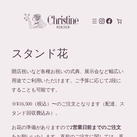
内
容
Instagram
Facebook
を
ス
キ
スタンド花
ッ
プ
開店祝いなど各種お祝いの式典、展示会など幅広い
用途でご利用いただけます。ご予算に応じて
2
段に
することも可能です。
※¥16,500（税込）〜のご注文となります（配達、ス
タンド回収費込み）。
お花の準備がありますので
2営業日前までのご注文
をお願いいたします。直前のご注文に関しては、直