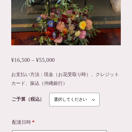
価
¥
16,500
–
¥
55,000
格
お支払い方法：現金（お花受取り時）、クレジット
帯
カード、振込（沖縄銀行）
:
ご予算（税込）
¥
1
6
配達日時
*
,