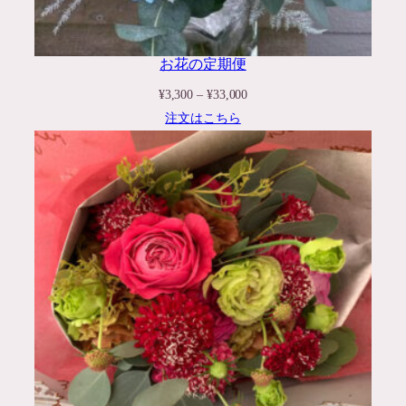
お花の定期便
価
¥
3,300
–
¥
33,000
格
注文はこちら
帯:
¥3,300
–
¥33,000