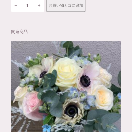
ス
−
+
お買い物カゴに追加
タ
ン
ド
関連商品
花
個