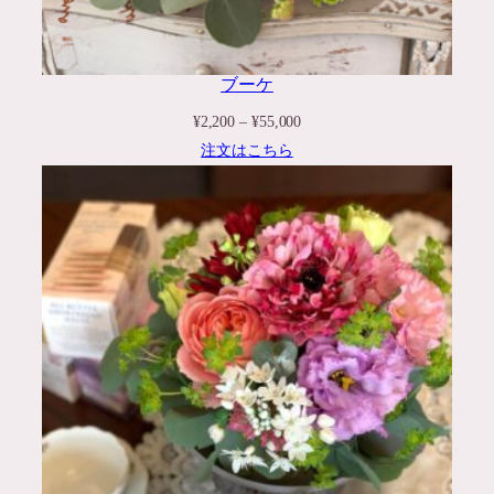
ブーケ
価
¥
2,200
–
¥
55,000
格
注文はこちら
帯:
¥2,200
–
¥55,000